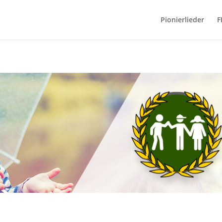
Pionierlieder
F