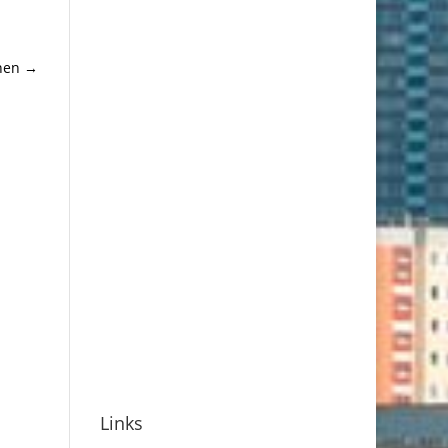
nen
→
Links