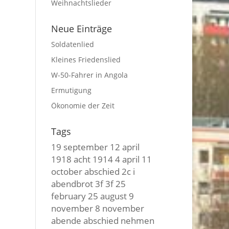
Weihnachtslieder
Neue Einträge
Soldatenlied
Kleines Friedenslied
W-50-Fahrer in Angola
Ermutigung
Ökonomie der Zeit
Tags
19 september
12 april
1918
acht
1914
4 april
11
october
abschied
2c i
abendbrot
3f 3f
25
february
25 august
9
november
8 november
abende
abschied nehmen