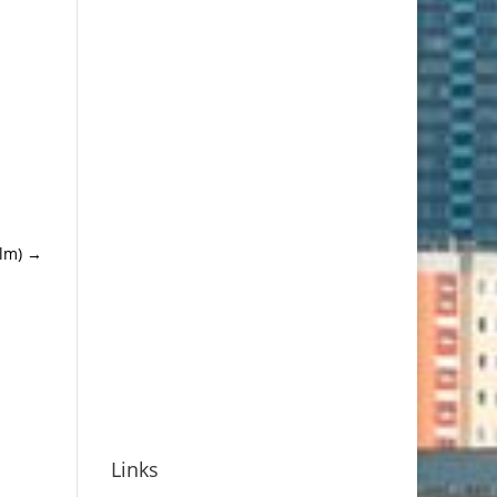
lm)
→
Links