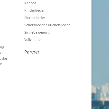
Kanons
Kinderlieder
Pionierlieder
Scherzlieder / Küchenlieder
Singebewegung
Volkslieder
zug
Partner
weiht,
, das
rn