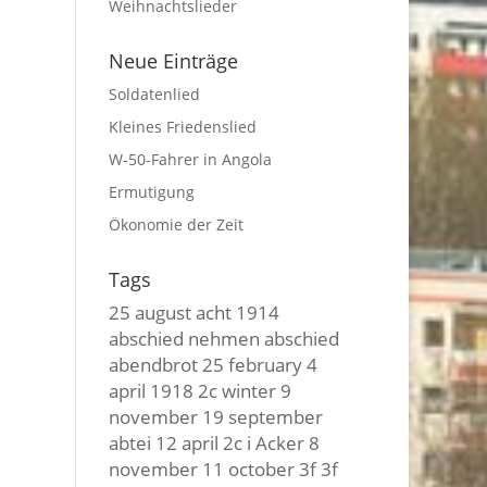
Weihnachtslieder
Neue Einträge
Soldatenlied
Kleines Friedenslied
W-50-Fahrer in Angola
Ermutigung
Ökonomie der Zeit
Tags
25 august
acht
1914
abschied nehmen
abschied
abendbrot
25 february
4
april
1918
2c winter
9
november
19 september
abtei
12 april
2c i
Acker
8
november
11 october
3f 3f