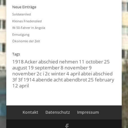
Neue Einträge
Soldatenlied
Kleines Friedenslied
W-50-Fahrer in Angola
Ermutigung
Ökonomie der Zeit
Tags
1918
Acker
abschied nehmen
11 october
25
august
19 september
8 november
9
november
2c i
2c winter
4 april
abtei
abschied
3f 3f
1914
abende
acht
abendbrot
25 february
12 april
Kontakt
Datenschutz
Impressum