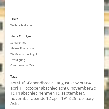
Links
Weihnachtslieder
Neue Einträge
Soldatenlied
Kleines Friedenslied
W-50-Fahrer in Angola
Ermutigung
Ökonomie der Zeit
Tags
abtei
3f 3f
abendbrot
25 august
2c winter
4
april
11 october
abschied
acht
8 november
2c i
1914
abschied nehmen
19 september
9
november
abende
12 april
1918
25 february
Acker