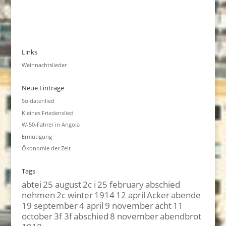
Links
Weihnachtslieder
Neue Einträge
Soldatenlied
Kleines Friedenslied
W-50-Fahrer in Angola
Ermutigung
Ökonomie der Zeit
Tags
abtei
25 august
2c i
25 february
abschied
nehmen
2c winter
1914
12 april
Acker
abende
19 september
4 april
9 november
acht
11
october
3f 3f
abschied
8 november
abendbrot