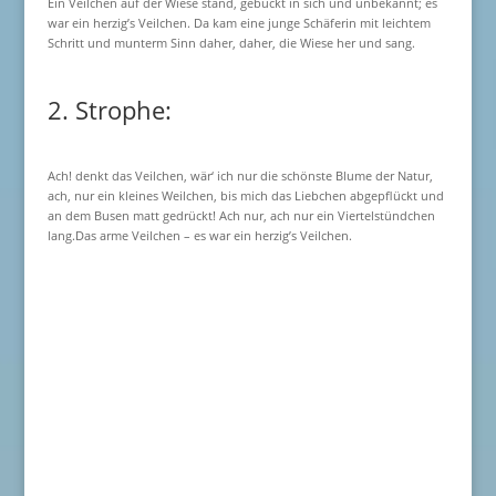
Ein Veilchen auf der Wiese stand, gebückt in sich und unbekannt; es
war ein herzig’s Veilchen. Da kam eine junge Schäferin mit leichtem
Schritt und munterm Sinn daher, daher, die Wiese her und sang.
2. Strophe:
Ach! denkt das Veilchen, wär‘ ich nur die schönste Blume der Natur,
ach, nur ein kleines Weilchen, bis mich das Liebchen abgepflückt und
an dem Busen matt gedrückt! Ach nur, ach nur ein Viertelstündchen
lang.Das arme Veilchen – es war ein herzig’s Veilchen.