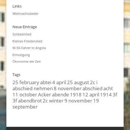
Links
Weihnachtslieder
Neue Einträge
Soldatenlied
Kleines Friedenslied
W-50-Fahrer in Angola
Ermutigung
Ökonomie der Zeit
Tags
25 february
abtei
4 april
25 august
2c i
abschied nehmen
8 november
abschied
acht
11 october
Acker
abende
1918
12 april
1914
3f
3f
abendbrot
2c winter
9 november
19
september