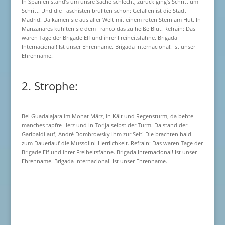
In Spanien stand’s um unsre Sache schlecht, zurück ging’s Schritt um
Schritt. Und die Faschisten brüllten schon: Gefallen ist die Stadt
Madrid! Da kamen sie aus aller Welt mit einem roten Stern am Hut. In
Manzanares kühlten sie dem Franco das zu heiße Blut. Refrain: Das
waren Tage der Brigade Elf und ihrer Freiheitsfahne. Brigada
Internacional! Ist unser Ehrenname. Brigada Internacional! Ist unser
Ehrenname.
2. Strophe:
Bei Guadalajara im Monat März, in Kält und Regensturm, da bebte
manches tapfre Herz und in Torija selbst der Turm. Da stand der
Garibaldi auf, André Dombrowsky ihm zur Seit! Die brachten bald
zum Dauerlauf die Mussolini-Herrlichkeit. Refrain: Das waren Tage der
Brigade Elf und ihrer Freiheitsfahne. Brigada Internacional! Ist unser
Ehrenname. Brigada Internacional! Ist unser Ehrenname.