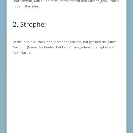
und Schmalz, Milch und Mehl, Safran macht den Kuchen gelb. Schieb,
in den Ofen rein.
2. Strophe:
Backe, backe Kuchen, der Bäcker hat gerufen, hat gerufen die ganze
Nacht, … (Name des Kindes) hat keinen Teig gebracht, kriegt er auch
kein‘ Kuchen.