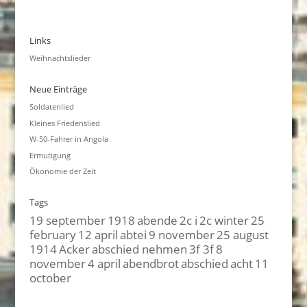
Links
Weihnachtslieder
Neue Einträge
Soldatenlied
Kleines Friedenslied
W-50-Fahrer in Angola
Ermutigung
Ökonomie der Zeit
Tags
19 september
1918
abende
2c i
2c winter
25
february
12 april
abtei
9 november
25 august
1914
Acker
abschied nehmen
3f 3f
8
november
4 april
abendbrot
abschied
acht
11
october