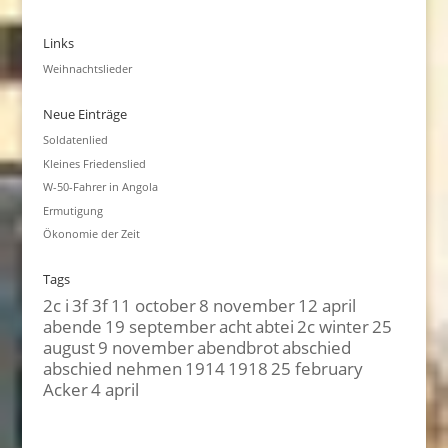
Links
Weihnachtslieder
Neue Einträge
Soldatenlied
Kleines Friedenslied
W-50-Fahrer in Angola
Ermutigung
Ökonomie der Zeit
Tags
2c i
3f 3f
11 october
8 november
12 april
abende
19 september
acht
abtei
2c winter
25
august
9 november
abendbrot
abschied
abschied nehmen
1914
1918
25 february
Acker
4 april