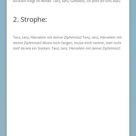
Röcklein fliegt im Winde. Tanz, tanz, Gretelein, ich pfeif dir eins dazu.
2. Strophe:
Tanz, tanz, Hänselein mit deiner Zipfelmütz! Tanz, tanz, Hänselein mit
deiner Zipfelmütz! Musst mich fangen, musst mich necken, steh nicht
steif da wie ein Stecken. Tanz, tanz, Hänselein mit deiner Zipfelmütz!