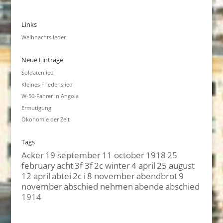
Links
Weihnachtslieder
Neue Einträge
Soldatenlied
Kleines Friedenslied
W-50-Fahrer in Angola
Ermutigung
Ökonomie der Zeit
Tags
Acker
19 september
11 october
1918
25
february
acht
3f 3f
2c winter
4 april
25 august
12 april
abtei
2c i
8 november
abendbrot
9
november
abschied nehmen
abende
abschied
1914