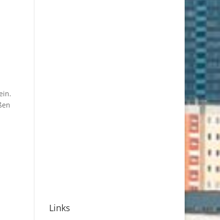
ein.
ßen
Links