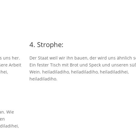
4. Strophe:
ss uns her.
Der Staat weil wir ihn bauen, der wird uns ähnlich s
ere Arbeit
Ein fester Tisch mit Brot und Speck und unseren sü
ihei,
Wein. heiladiladiho, heiladiladiho, heiladiladihei,
heiladiladiho.
an. Wie
nen
diladihei,