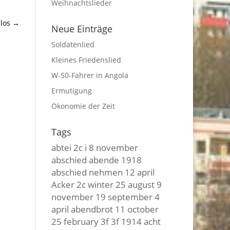
Weihnachtslieder
los
→
Neue Einträge
Soldatenlied
Kleines Friedenslied
W-50-Fahrer in Angola
Ermutigung
Ökonomie der Zeit
Tags
abtei
2c i
8 november
abschied
abende
1918
abschied nehmen
12 april
Acker
2c winter
25 august
9
november
19 september
4
april
abendbrot
11 october
25 february
3f 3f
1914
acht