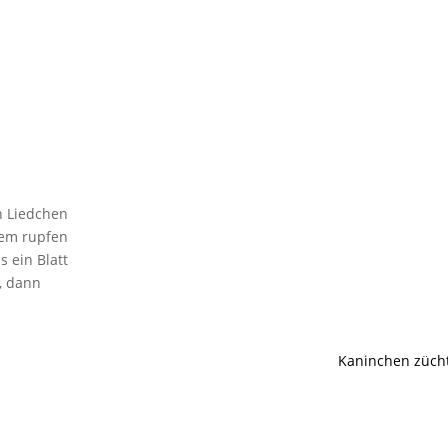
n Liedchen
dem rupfen
s ein Blatt
, dann
Kaninchen züch