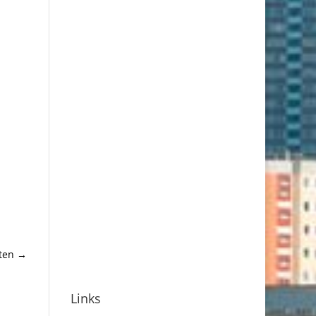
ten
→
Links