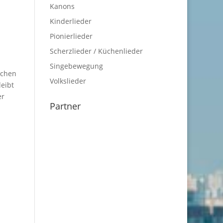
Kanons
Kinderlieder
Pionierlieder
Scherzlieder / Küchenlieder
Singebewegung
dchen
Volkslieder
leibt
er
Partner