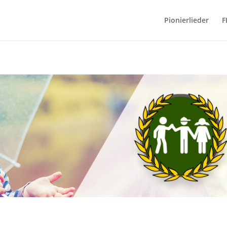
Pionierlieder
F