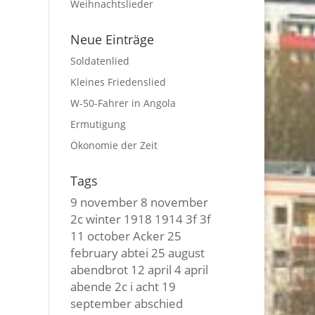
Weihnachtslieder
Neue Einträge
Soldatenlied
Kleines Friedenslied
W-50-Fahrer in Angola
Ermutigung
Ökonomie der Zeit
Tags
9 november
8 november
2c winter
1918
1914
3f 3f
11 october
Acker
25
february
abtei
25 august
abendbrot
12 april
4 april
abende
2c i
acht
19
september
abschied