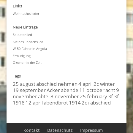
Links
Weihnachtslieder
Neue Einträge
Soldatenlied
Kleines Friedenslied
W-50-Fahrer in Angola
Ermutigung
Ökonomie der Zeit
Tags
25 august
abschied nehmen
4 april
2c winter
19 september
Acker
abende
11 october
acht
9
november
abtei
8 november
25 february
3f 3f
1918
12 april
abendbrot
1914
2c i
abschied
Kontakt
Datenschutz
Impressum