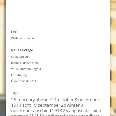
Links
Weihnachtslieder
Neue Einträge
Soldatenlied
Kleines Friedenslied
W-50-Fahrer in Angola
Ermutigung
Ökonomie der Zeit
Tags
25 february
abende
11 october
8 november
1914
acht
19 september
2c winter
9
november
abschied
1918
25 august
abschied
nehmen
3f 3f
12 april
abtei
Acker
abendbrot
4