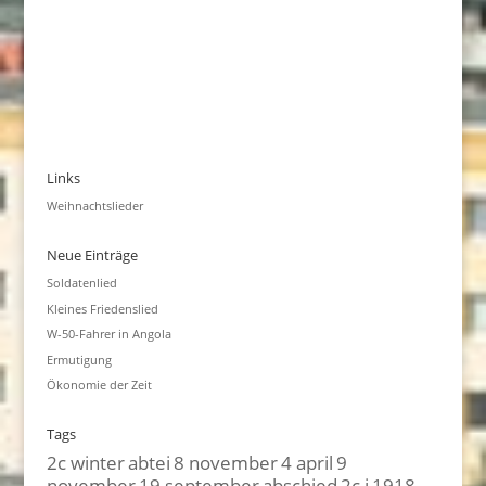
Links
Weihnachtslieder
Neue Einträge
Soldatenlied
Kleines Friedenslied
W-50-Fahrer in Angola
Ermutigung
Ökonomie der Zeit
Tags
2c winter
abtei
8 november
4 april
9
november
19 september
abschied
2c i
1918