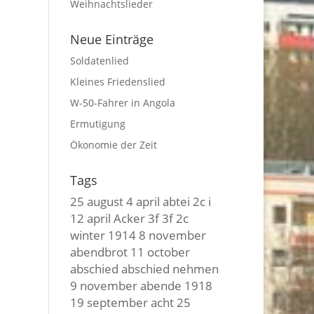
Weihnachtslieder
Neue Einträge
Soldatenlied
Kleines Friedenslied
W-50-Fahrer in Angola
Ermutigung
Ökonomie der Zeit
Tags
25 august
4 april
abtei
2c i
12 april
Acker
3f 3f
2c
winter
1914
8 november
abendbrot
11 october
abschied
abschied nehmen
9 november
abende
1918
19 september
acht
25