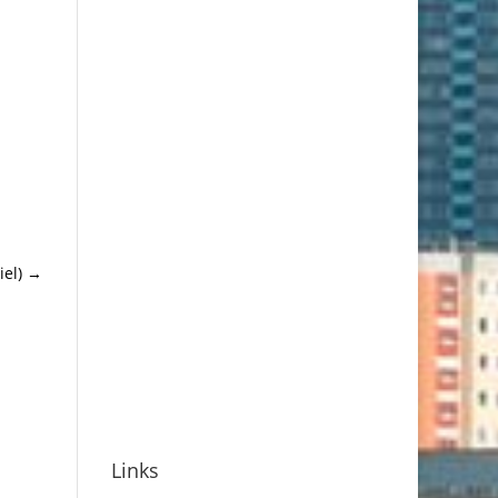
el)
→
Links