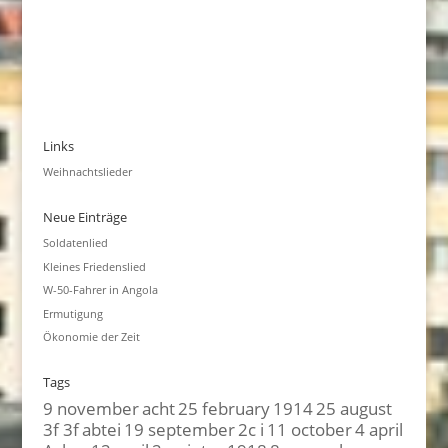
Links
Weihnachtslieder
Neue Einträge
Soldatenlied
Kleines Friedenslied
W-50-Fahrer in Angola
Ermutigung
Ökonomie der Zeit
Tags
9 november
acht
25 february
1914
25 august
3f 3f
abtei
19 september
2c i
11 october
4 april