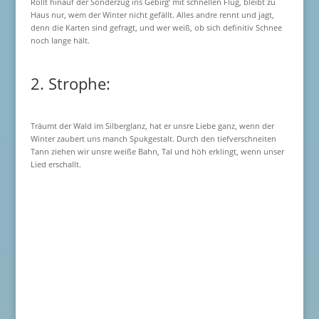
Rollt hinauf der Sonderzug ins Gebirg‘ mit schnellen Flug, bleibt zu
Haus nur, wem der Winter nicht gefällt. Alles andre rennt und jagt,
denn die Karten sind gefragt, und wer weiß, ob sich definitiv Schnee
noch lange hält.
2. Strophe:
Träumt der Wald im Silberglanz, hat er unsre Liebe ganz, wenn der
Winter zaubert uns manch Spukgestalt. Durch den tiefverschneiten
Tann ziehen wir unsre weiße Bahn, Tal und höh erklingt, wenn unser
Lied erschallt.