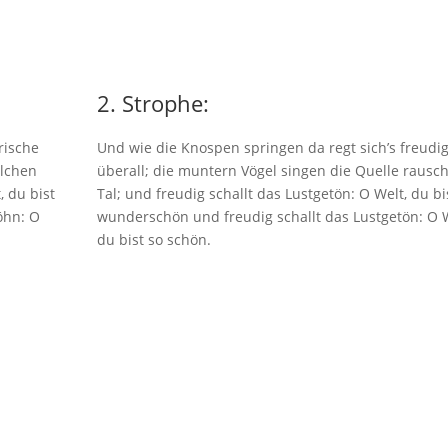
2. Strophe:
rische
Und wie die Knospen springen da regt sich’s freudi
ilchen
überall; die muntern Vögel singen die Quelle rausch
, du bist
Tal; und freudig schallt das Lustgetön: O Welt, du bi
öhn: O
wunderschön und freudig schallt das Lustgetön: O W
du bist so schön.