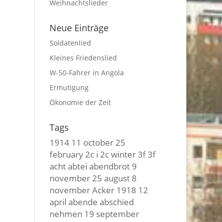
Weihnachtslieder
Neue Einträge
Soldatenlied
Kleines Friedenslied
W-50-Fahrer in Angola
Ermutigung
Ökonomie der Zeit
Tags
1914
11 october
25
february
2c i
2c winter
3f 3f
acht
abtei
abendbrot
9
november
25 august
8
november
Acker
1918
12
april
abende
abschied
nehmen
19 september