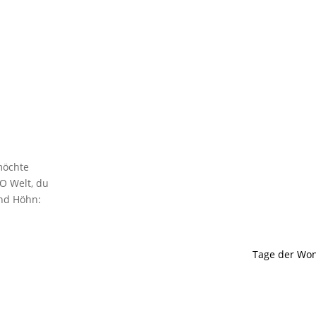
möchte
 O Welt, du
und Höhn:
Tage der Wo