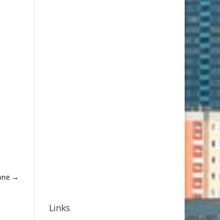
nne
→
Links