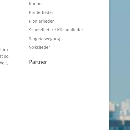
Kanons
Kinderlieder
Pionierlieder
Scherzlieder / Küchenlieder
Singebewegung
g
Volkslieder
t im
st so
Partner
elt,