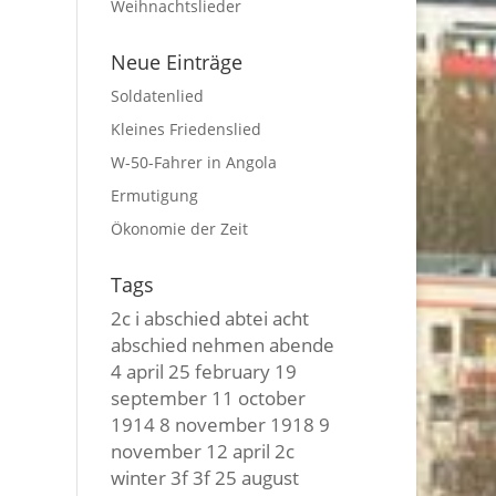
Weihnachtslieder
Neue Einträge
Soldatenlied
Kleines Friedenslied
W-50-Fahrer in Angola
Ermutigung
Ökonomie der Zeit
Tags
2c i
abschied
abtei
acht
abschied nehmen
abende
4 april
25 february
19
september
11 october
1914
8 november
1918
9
november
12 april
2c
winter
3f 3f
25 august