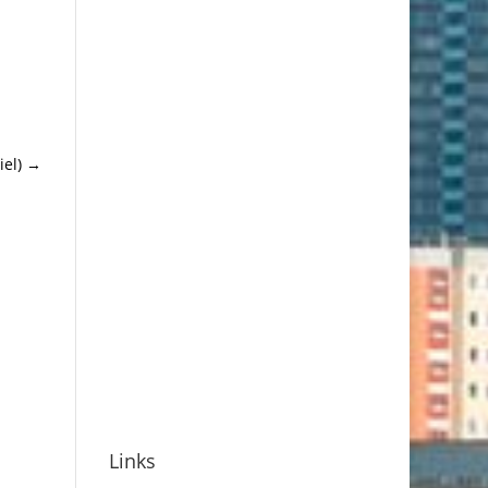
el)
→
Links