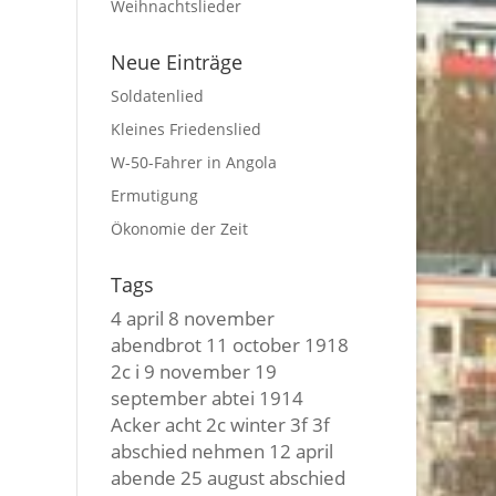
Weihnachtslieder
Neue Einträge
Soldatenlied
Kleines Friedenslied
W-50-Fahrer in Angola
Ermutigung
Ökonomie der Zeit
Tags
4 april
8 november
abendbrot
11 october
1918
2c i
9 november
19
september
abtei
1914
Acker
acht
2c winter
3f 3f
abschied nehmen
12 april
abende
25 august
abschied