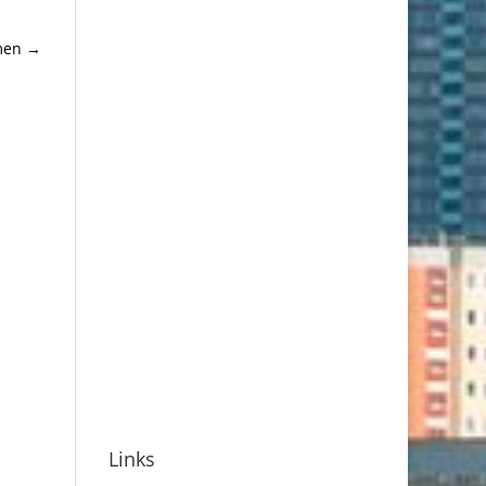
men
→
Links