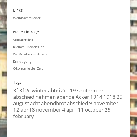
Links
Weihnachtslieder
Neue Einträge
Soldatenlied
Kleines Friedenslied
W-50-Fahrer in Angola
Ermutigung
Ökonomie der Zeit
Tags
3f 3f
2c winter
abtei
2c i
19 september
abschied nehmen
abende
Acker
1914
1918
25
august
acht
abendbrot
abschied
9 november
12 april
8 november
4 april
11 october
25
february