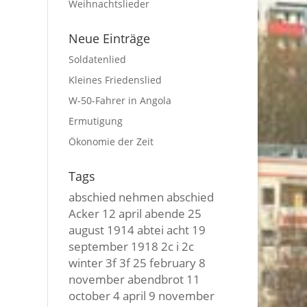
Weihnachtslieder
Neue Einträge
Soldatenlied
Kleines Friedenslied
W-50-Fahrer in Angola
Ermutigung
Ökonomie der Zeit
Tags
abschied nehmen
abschied
Acker
12 april
abende
25
august
1914
abtei
acht
19
september
1918
2c i
2c
winter
3f 3f
25 february
8
november
abendbrot
11
october
4 april
9 november