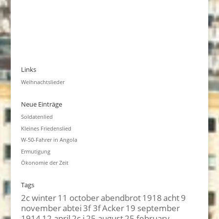
Links
Weihnachtslieder
Neue Einträge
Soldatenlied
Kleines Friedenslied
W-50-Fahrer in Angola
Ermutigung
Ökonomie der Zeit
Tags
2c winter
11 october
abendbrot
1918
acht
9
november
abtei
3f 3f
Acker
19 september
1914
12 april
2c i
25 august
25 february