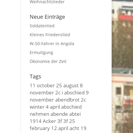
Weihnachtslieder
Neue Einträge
Soldatenlied
Kleines Friedenslied
W-50-Fahrer in Angola
Ermutigung
Ökonomie der Zeit
Tags
11 october
25 august
8
november
2c i
abschied
9
november
abendbrot
2c
winter
4 april
abschied
nehmen
abende
abtei
1914
Acker
3f 3f
25
february
12 april
acht
19