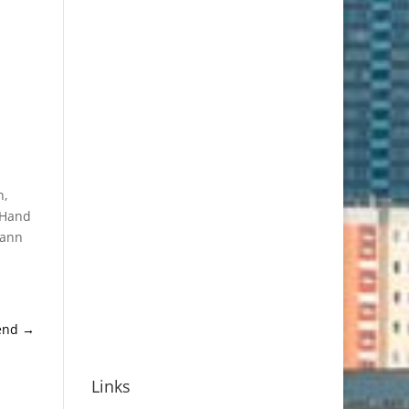
n,
 Hand
dann
end
→
Links