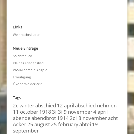
Links
Weihnachtslieder
Neue Einträge
Soldatenlied
Kleines Friedenslied
W-50-Fahrer in Angola
Ermutigung
Ökonomie der Zeit
Tags
2c winter
abschied
12 april
abschied nehmen
11 october
1918
3f 3f
9 november
4 april
abende
abendbrot
1914
2c i
8 november
acht
Acker
25 august
25 february
abtei
19
september