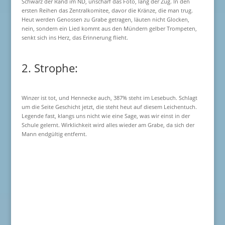
Schwarz der Rand im ND, unscharf das Foto, lang der Zug. In den
ersten Reihen das Zentralkomitee, davor die Kränze, die man trug.
Heut werden Genossen zu Grabe getragen, läuten nicht Glocken,
nein, sondern ein Lied kommt aus den Mündern gelber Trompeten,
senkt sich ins Herz, das Erinnerung flieht.
2. Strophe:
Winzer ist tot, und Hennecke auch, 387% steht im Lesebuch. Schlagt
um die Seite Geschicht jetzt, die steht heut auf diesem Leichentuch.
Legende fast, klangs uns nicht wie eine Sage, was wir einst in der
Schule gelernt. Wirklichkeit wird alles wieder am Grabe, da sich der
Mann endgültig entfernt.