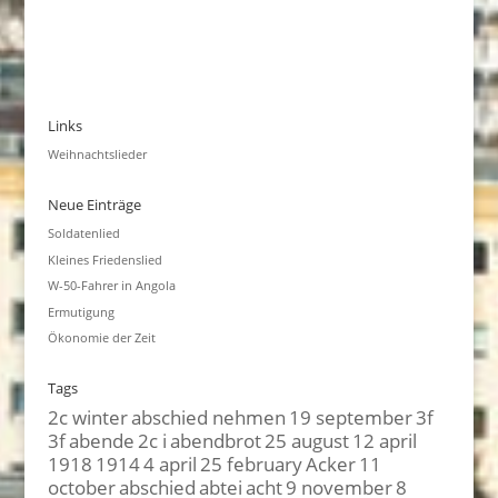
Links
Weihnachtslieder
Neue Einträge
Soldatenlied
Kleines Friedenslied
W-50-Fahrer in Angola
Ermutigung
Ökonomie der Zeit
Tags
2c winter
abschied nehmen
19 september
3f
3f
abende
2c i
abendbrot
25 august
12 april
1918
1914
4 april
25 february
Acker
11
october
abschied
abtei
acht
9 november
8