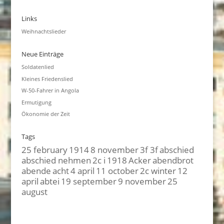
Links
Weihnachtslieder
Neue Einträge
Soldatenlied
Kleines Friedenslied
W-50-Fahrer in Angola
Ermutigung
Ökonomie der Zeit
Tags
25 february
1914
8 november
3f 3f
abschied
abschied nehmen
2c i
1918
Acker
abendbrot
abende
acht
4 april
11 october
2c winter
12
april
abtei
19 september
9 november
25
august