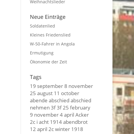
Weihnachtslieder
Neue Einträge
Soldatenlied
Kleines Friedenslied
W-50-Fahrer in Angola
Ermutigung
Ökonomie der Zeit
Tags
19 september
8 november
25 august
11 october
abende
abschied
abschied
nehmen
3f 3f
25 february
9 november
4 april
Acker
2c i
acht
1914
abendbrot
12 april
2c winter
1918