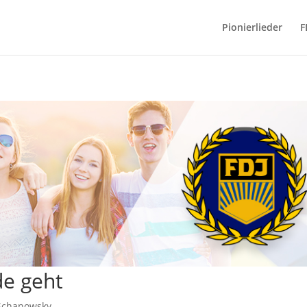
Pionierlieder
F
de geht
 Schanowsky