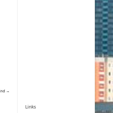
ind
→
Links