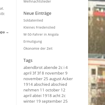
Weihnachtslieder
at.
Neue Einträge
ißt
Soldatenlied
Kleines Friedenslied
ара
→
W-50-Fahrer in Angola
Ermutigung
Ökonomie der Zeit
Tags
abendbrot
abende
2c i
4
april
3f 3f
8 november
9
november
25 august
Acker
1914
abschied
abschied
nehmen
11 october
12
april
abtei
1918
acht
2c
winter
19 september
25