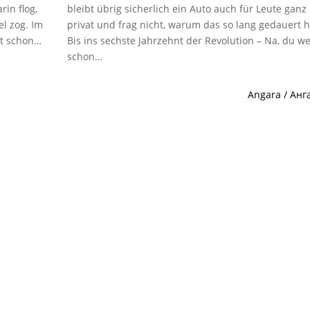
rin flog,
bleibt übrig sicherlich ein Auto auch für Leute ganz
l zog. Im
privat und frag nicht, warum das so lang gedauert h
ßt schon…
Bis ins sechste Jahrzehnt der Revolution – Na, du we
schon…
Angara / Анг