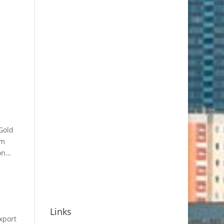
Gold
Im
hon…
Links
xport