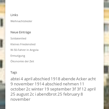
Links
Weihnachtslieder
Neue Einträge
Soldatenlied
Kleines Friedenslied
W-50-Fahrer in Angola
Ermutigung
Ökonomie der Zeit
Tags
abtei
4 april
abschied
1918
abende
Acker
acht
9 november
1914
abschied nehmen
11
october
2c winter
19 september
3f 3f
12 april
25 august
2c i
abendbrot
25 february
8
november