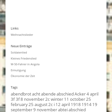
Links
Weihnachtslieder
Neue Einträge
Soldatenlied
Kleines Friedenslied
W-50-Fahrer in Angola
Ermutigung
Ökonomie der Zeit
Tags
abendbrot
acht
abende
abschied
Acker
4 april
3f 3f
8 november
2c winter
11 october
25
february
25 august
2c i
12 april
1918
1914
19
september
9 november
abtei
abschied