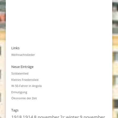
Links
Weihnachtslieder
Neue Einträge
Soldatenlied
Kleines Friedenslied
W-50-Fahrer in Angola
Ermutigung
Ökonomie der Zeit
Tags
1918
1914
8 november
2c winter
9 november