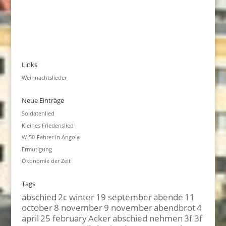
Links
Weihnachtslieder
Neue Einträge
Soldatenlied
Kleines Friedenslied
W-50-Fahrer in Angola
Ermutigung
Ökonomie der Zeit
Tags
abschied
2c winter
19 september
abende
11
october
8 november
9 november
abendbrot
4
april
25 february
Acker
abschied nehmen
3f 3f