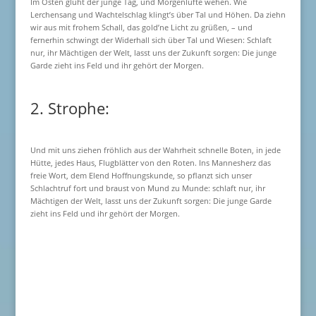
Im Osten glüht der junge Tag, und Morgenlüfte wehen. Wie
Lerchensang und Wachtelschlag klingt’s über Tal und Höhen. Da ziehn
wir aus mit frohem Schall, das gold’ne Licht zu grüßen, – und
fernerhin schwingt der Widerhall sich über Tal und Wiesen: Schlaft
nur, ihr Mächtigen der Welt, lasst uns der Zukunft sorgen: Die junge
Garde zieht ins Feld und ihr gehört der Morgen.
2. Strophe:
Und mit uns ziehen fröhlich aus der Wahrheit schnelle Boten, in jede
Hütte, jedes Haus, Flugblätter von den Roten. Ins Mannesherz das
freie Wort, dem Elend Hoffnungskunde, so pflanzt sich unser
Schlachtruf fort und braust von Mund zu Munde: schlaft nur, ihr
Mächtigen der Welt, lasst uns der Zukunft sorgen: Die junge Garde
zieht ins Feld und ihr gehört der Morgen.