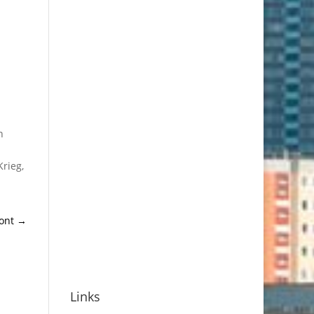
n
rieg,
ont
→
Links