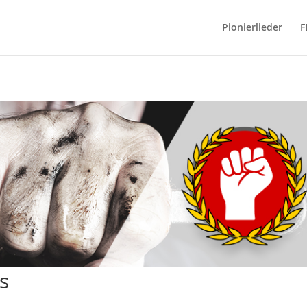
Pionierlieder
F
s