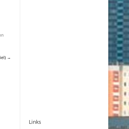
nn
el)
→
Links