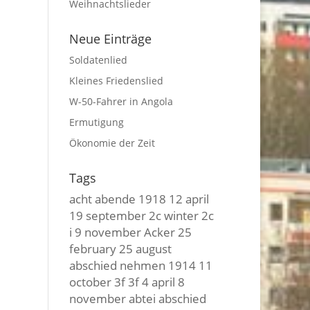
Weihnachtslieder
Neue Einträge
Soldatenlied
Kleines Friedenslied
W-50-Fahrer in Angola
Ermutigung
Ökonomie der Zeit
Tags
acht
abende
1918
12 april
19 september
2c winter
2c
i
9 november
Acker
25
february
25 august
abschied nehmen
1914
11
october
3f 3f
4 april
8
november
abtei
abschied