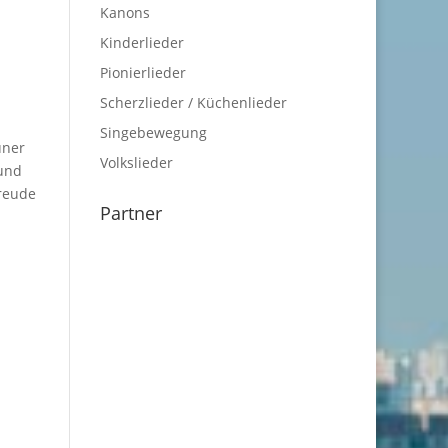
Kanons
Kinderlieder
Pionierlieder
Scherzlieder / Küchenlieder
Singebewegung
üner
Volkslieder
 und
Freude
Partner