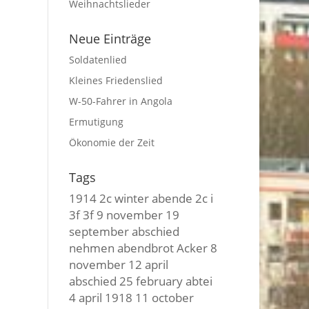
Weihnachtslieder
Neue Einträge
Soldatenlied
Kleines Friedenslied
W-50-Fahrer in Angola
Ermutigung
Ökonomie der Zeit
Tags
1914
2c winter
abende
2c i
3f 3f
9 november
19
september
abschied
nehmen
abendbrot
Acker
8
november
12 april
abschied
25 february
abtei
4 april
1918
11 october