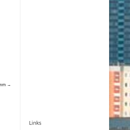
amm
→
Links