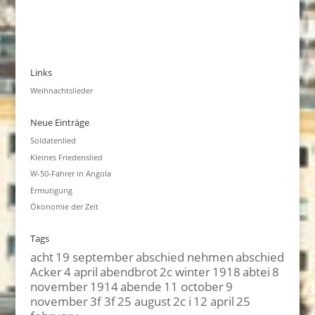
Links
Weihnachtslieder
Neue Einträge
Soldatenlied
Kleines Friedenslied
W-50-Fahrer in Angola
Ermutigung
Ökonomie der Zeit
Tags
acht
19 september
abschied nehmen
abschied
Acker
4 april
abendbrot
2c winter
1918
abtei
8
november
1914
abende
11 october
9
november
3f 3f
25 august
2c i
12 april
25