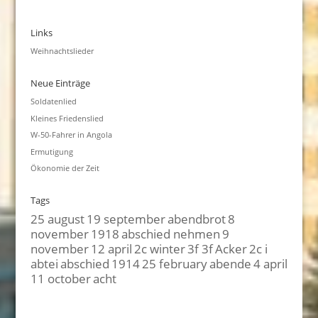
Links
Weihnachtslieder
Neue Einträge
Soldatenlied
Kleines Friedenslied
W-50-Fahrer in Angola
Ermutigung
Ökonomie der Zeit
Tags
25 august
19 september
abendbrot
8
november
1918
abschied nehmen
9
november
12 april
2c winter
3f 3f
Acker
2c i
abtei
abschied
1914
25 february
abende
4 april
11 october
acht