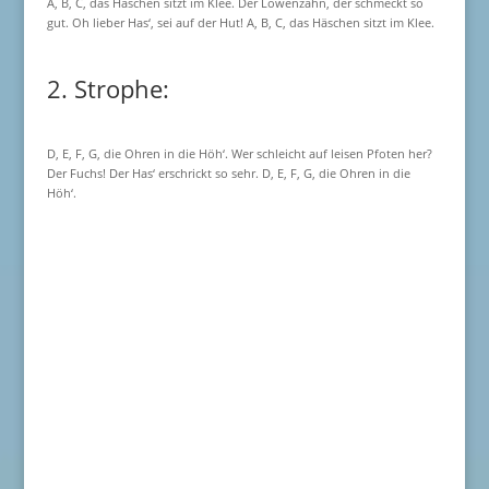
A, B, C, das Häschen sitzt im Klee. Der Löwenzahn, der schmeckt so
gut. Oh lieber Has‘, sei auf der Hut! A, B, C, das Häschen sitzt im Klee.
2. Strophe:
D, E, F, G, die Ohren in die Höh‘. Wer schleicht auf leisen Pfoten her?
Der Fuchs! Der Has‘ erschrickt so sehr. D, E, F, G, die Ohren in die
Höh‘.