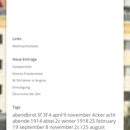
Links
Weihnachtslieder
Neue Einträge
Soldatenlied
Kleines Friedenslied
W-50-Fahrer in Angola
Ermutigung
Ökonomie der Zeit
Tags
abendbrot
3f 3f
4 april
9 november
Acker
acht
abende
1914
abtei
2c winter
1918
25 february
19 september
8 november
2c i
25 august