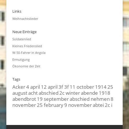
Links
Weihnachtslieder
Neue Einträge
Soldatenlied
Kleines Friedenslied
W-50-Fahrer in Angola
Ermutigung
Ökonomie der Zeit
Tags
Acker
4 april
12 april
3f 3f
11 october
1914
25
august
acht
abschied
2c winter
abende
1918
abendbrot
19 september
abschied nehmen
8
november
25 february
9 november
abtei
2c i